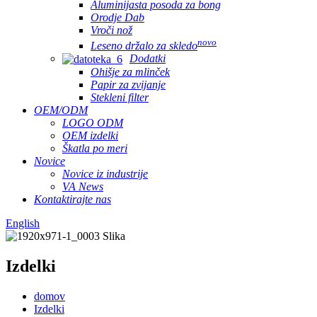
Aluminijasta posoda za bong
Orodje Dab
Vroči nož
novo
Leseno držalo za skledo
Dodatki
Ohišje za mlinček
Papir za zvijanje
Stekleni filter
OEM/ODM
LOGO ODM
OEM izdelki
Škatla po meri
Novice
Novice iz industrije
VA News
Kontaktirajte nas
English
Izdelki
domov
Izdelki