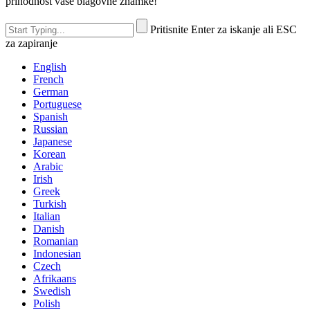
prihodnost vaše blagovne znamke!
Pritisnite Enter za iskanje ali ESC
za zapiranje
English
French
German
Portuguese
Spanish
Russian
Japanese
Korean
Arabic
Irish
Greek
Turkish
Italian
Danish
Romanian
Indonesian
Czech
Afrikaans
Swedish
Polish