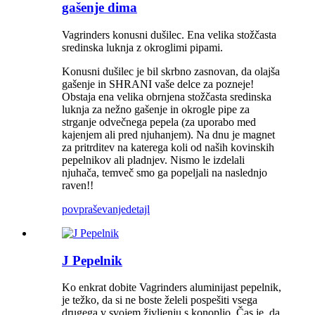
gašenje dima
Vagrinders konusni dušilec. Ena velika stožčasta
sredinska luknja z okroglimi pipami.
Konusni dušilec je bil skrbno zasnovan, da olajša
gašenje in SHRANI vaše delce za pozneje!
Obstaja ena velika obrnjena stožčasta sredinska
luknja za nežno gašenje in okrogle pipe za
strganje odvečnega pepela (za uporabo med
kajenjem ali pred njuhanjem). Na dnu je magnet
za pritrditev na katerega koli od naših kovinskih
pepelnikov ali pladnjev. Nismo le izdelali
njuhača, temveč smo ga popeljali na naslednjo
raven!!
povpraševanje
detajl
J Pepelnik
Ko enkrat dobite Vagrinders aluminijast pepelnik,
je težko, da si ne boste želeli pospešiti vsega
drugega v svojem življenju s konopljo. Čas je, da