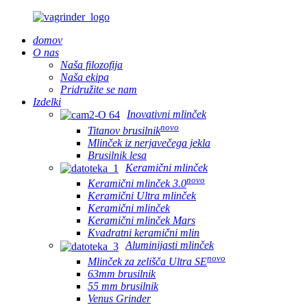
domov
O nas
Naša filozofija
Naša ekipa
Pridružite se nam
Izdelki
Inovativni mlinček
novo
Titanov brusilnik
Mlinček iz nerjavečega jekla
Brusilnik lesa
Keramični mlinček
novo
Keramični mlinček 3.0
Keramični Ultra mlinček
Keramični mlinček
Keramični mlinček Mars
Kvadratni keramični mlin
Aluminijasti mlinček
novo
Mlinček za zelišča Ultra SE
63mm brusilnik
55 mm brusilnik
Venus Grinder