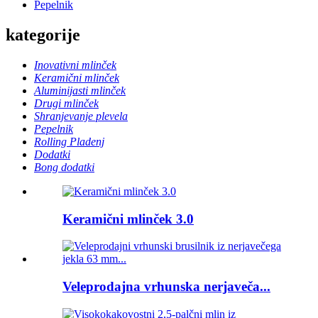
Pepelnik
kategorije
Inovativni mlinček
Keramični mlinček
Aluminijasti mlinček
Drugi mlinček
Shranjevanje plevela
Pepelnik
Rolling Pladenj
Dodatki
Bong dodatki
Keramični mlinček 3.0
Veleprodajna vrhunska nerjaveča...