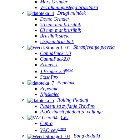
Mars Grinder
Več aluminijastega brusilnika
Drugi mlinček
Dome Grinder
55 mm mat brusilnik
63 mm mat brusilnik
Brusilnik strele
Usnjeni brusilnik
Shranjevanje plevela
CannaPuck 1.0
CannaPuck2.0
Primer J
novo
J Primer 2.0
StashPro
Pepelnik
Pepelnik
Njuškalec
Rolling Pladenj
Pladenj za zvijanje TrayPro
Pločevinasti pladenj za valjanje
Cev
Cupro
novo
VAO cev
Bong dodatki