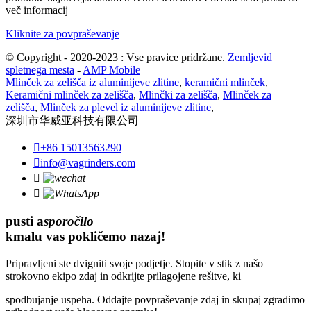
več informacij
Kliknite za povpraševanje
© Copyright - 2020-2023 : Vse pravice pridržane.
Zemljevid
spletnega mesta
-
AMP Mobile
Mlinček za zelišča iz aluminijeve zlitine
,
keramični mlinček
,
Keramični mlinček za zelišča
,
Mlinčki za zelišča
,
Mlinček za
zelišča
,
Mlinček za plevel iz aluminijeve zlitine
,
深圳市华威亚科技有限公司

+86 15013563290

info@vagrinders.com


pusti a
sporočilo
kmalu vas pokličemo nazaj!
Pripravljeni ste dvigniti svoje podjetje. Stopite v stik z našo
strokovno ekipo zdaj in odkrijte prilagojene rešitve, ki
spodbujanje uspeha. Oddajte povpraševanje zdaj in skupaj zgradimo