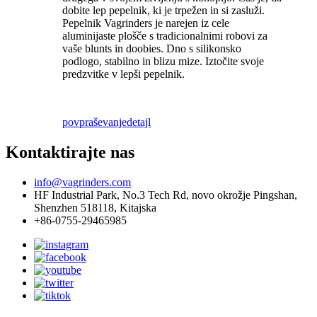
dobite lep pepelnik, ki je trpežen in si zasluži.
Pepelnik Vagrinders je narejen iz cele
aluminijaste plošče s tradicionalnimi robovi za
vaše blunts in doobies. Dno s silikonsko
podlogo, stabilno in blizu mize. Iztočite svoje
predzvitke v lepši pepelnik.
povpraševanje
detajl
Kontaktirajte nas
info@vagrinders.com
HF Industrial Park, No.3 Tech Rd, novo okrožje Pingshan,
Shenzhen 518118, Kitajska
+86-0755-29465985