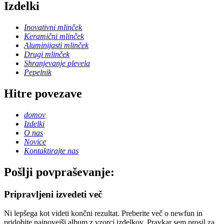
Izdelki
Inovativni mlinček
Keramični mlinček
Aluminijasti mlinček
Drugi mlinček
Shranjevanje plevela
Pepelnik
Hitre povezave
domov
Izdelki
O nas
Novice
Kontaktirajte nas
Pošlji povpraševanje:
Pripravljeni izvedeti več
Ni lepšega kot videti končni rezultat. Preberite več o newfun in
pridobite najnovejši album z vzorci izdelkov. Pravkar sem prosil za